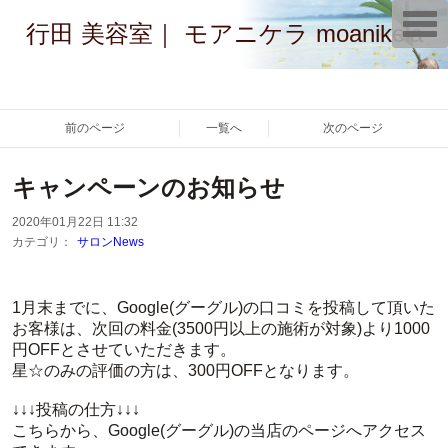
T
行田 美容室｜ モアニケラ moanikela
o
g
g
l
e
n
a
前のページ
一覧へ
次のページ
v
i
g
キャンペーンのお知らせ
a
t
i
2020年01月22日 11:32
o
カテゴリ：
サロンNews
n
1月末までに、Google(グーグル)の口コミを投稿して頂いた
お客様は、次回の料金(3500円以上の施術が対象)より1000
円OFFとさせていただきます。
星☆のみの評価の方は、300円OFFとなります。
↓↓↓投稿の仕方↓↓↓
こちらから、Google(グーグル)の当店のページへアクセス